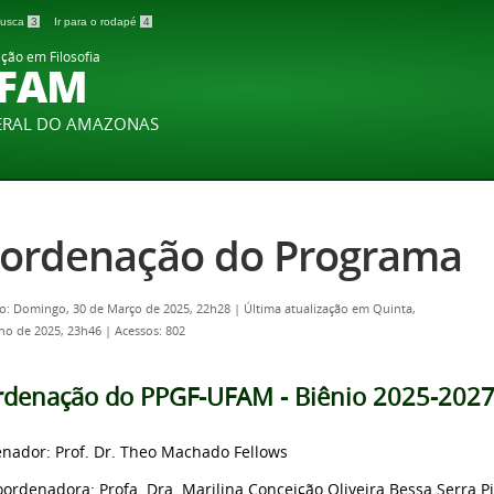
 busca
3
Ir para o rodapé
4
ão em Filosofia
UFAM
DERAL DO AMAZONAS
ordenação do Programa
o: Domingo, 30 de Março de 2025, 22h28
|
Última atualização em Quinta,
lho de 2025, 23h46
|
Acessos: 802
rdenação do PPGF-UFAM - Biênio 2025-202
nador: Prof. Dr. Theo Machado Fellows
oordenadora: Profa. Dra. Marilina Conceição Oliveira Bessa Serra P