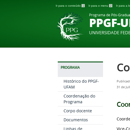
Ir para o conteúdo
1
Ir para o menu
2
Ir para a
Programa de Pós-Graduaç
PPGF-
UNIVERSIDADE FE
Co
PROGRAMA
Histórico do PPGF-
Publicad
UFAM
31 de Ju
Coordenação do
Programa
Coo
Corpo docente
Coorde
Documentos
Vice-C
Linhas de