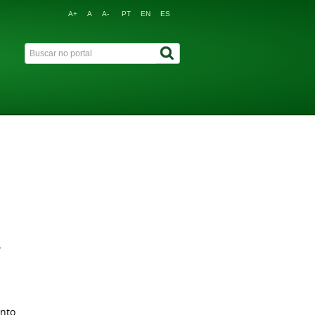
A+
A
A-
PT
EN
ES
7
into