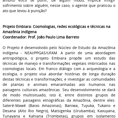
âmbito ético se punir, de algum modo, implica infligir
sofrimento sobre alguém, nesse caso, o agente que praticou o
ato que levou à punição?
Projeto Embiara: Cosmologias, redes ecológicas e técnicas na
Amazônia indígena
Coordenador: Prof. João Paulo Lima Barreto
O Projeto é desenvolvido pelo Núcleo de Estudo da Amazônia
Indígena - NEAI/PPGAS/UFAM. A partir de uma abordagem
antropológica, o projeto Embiara propõe um estudo das
técnicas de manejo e transformações vegetais imbricados nas
cosmologias locais. Em franco diálogo com a arqueologia e a
ecologia, o projeto visa abordar histórias de longa duração
destas técnicas e transformações, e investigar as comunidades
de plantas e animais emaranhadas aos humanos nas
paisagens culturais amazônicas. Seu desenvolvimento se dará
de modo multisituado, isto é, entre distintos grupos de
diferentes paisagens etnográficas da Amazônia, dentre eles:
Sateré-Mawé (Baixo Amazonas), Baniwa, Tuyuka, Tukano e
Desana (Alto Rio Negro), Matsigenka (Urubamba), Kaxuyana,
Tunayana e Kahiana (Trombetas), grupos em isolamento