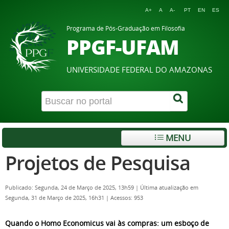
A+
A
A-
PT
EN
ES
Programa de Pós-Graduação em Filosofia
PPGF-UFAM
UNIVERSIDADE FEDERAL DO AMAZONAS
MENU
Projetos de Pesquisa
Publicado: Segunda, 24 de Março de 2025, 13h59
|
Última atualização em
Segunda, 31 de Março de 2025, 16h31
|
Acessos: 953
Quando o Homo Economicus vai às compras: um esboço de