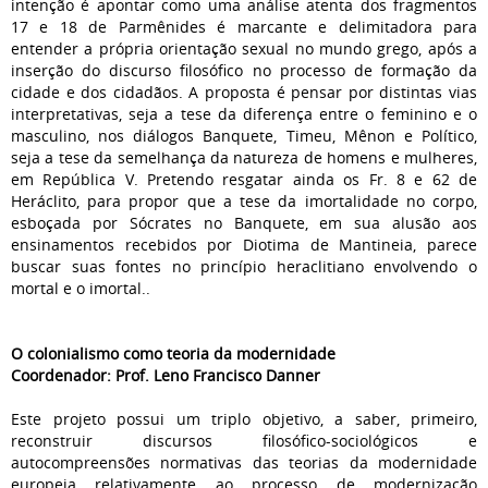
intenção é apontar como uma análise atenta dos fragmentos
17 e 18 de Parmênides é marcante e delimitadora para
entender a própria orientação sexual no mundo grego, após a
inserção do discurso filosófico no processo de formação da
cidade e dos cidadãos. A proposta é pensar por distintas vias
interpretativas, seja a tese da diferença entre o feminino e o
masculino, nos diálogos Banquete, Timeu, Mênon e Político,
seja a tese da semelhança da natureza de homens e mulheres,
em República V. Pretendo resgatar ainda os Fr. 8 e 62 de
Heráclito, para propor que a tese da imortalidade no corpo,
esboçada por Sócrates no Banquete, em sua alusão aos
ensinamentos recebidos por Diotima de Mantineia, parece
buscar suas fontes no princípio heraclitiano envolvendo o
mortal e o imortal..
O colonialismo como teoria da modernidade
Coordenador: Prof. Leno Francisco Danner
Este projeto possui um triplo objetivo, a saber, primeiro,
reconstruir discursos filosófico-sociológicos e
autocompreensões normativas das teorias da modernidade
europeia relativamente ao processo de modernização