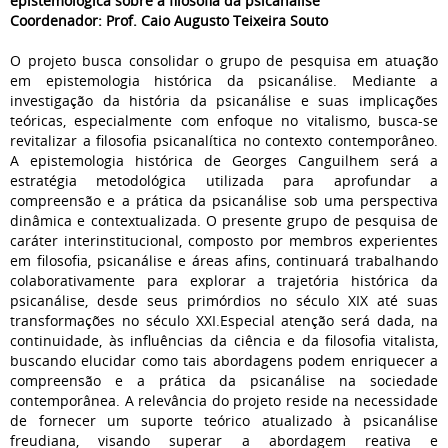
epistemológica sobre a filosofia da psicanálise
Coordenador: Prof. Caio Augusto Teixeira Souto
O projeto busca consolidar o grupo de pesquisa em atuação
em epistemologia histórica da psicanálise. Mediante a
investigação da história da psicanálise e suas implicações
teóricas, especialmente com enfoque no vitalismo, busca-se
revitalizar a filosofia psicanalítica no contexto contemporâneo.
A epistemologia histórica de Georges Canguilhem será a
estratégia metodológica utilizada para aprofundar a
compreensão e a prática da psicanálise sob uma perspectiva
dinâmica e contextualizada. O presente grupo de pesquisa de
caráter interinstitucional, composto por membros experientes
em filosofia, psicanálise e áreas afins, continuará trabalhando
colaborativamente para explorar a trajetória histórica da
psicanálise, desde seus primórdios no século XIX até suas
transformações no século XXI.Especial atenção será dada, na
continuidade, às influências da ciência e da filosofia vitalista,
buscando elucidar como tais abordagens podem enriquecer a
compreensão e a prática da psicanálise na sociedade
contemporânea. A relevância do projeto reside na necessidade
de fornecer um suporte teórico atualizado à psicanálise
freudiana, visando superar a abordagem reativa e