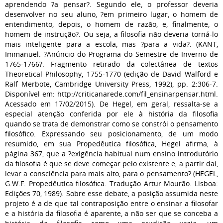
aprendendo ?a pensar?. Segundo ele, o professor deveria
desenvolver no seu aluno, ?em primeiro lugar, o homem de
entendimento, depois, o homem de razão, e, finalmente, o
homem de instrução?. Ou seja, a filosofia não deveria torná-lo
mais inteligente para a escola, mas ?para a vida?. (KANT,
Immanuel. ?Anúncio do Programa do Semestre de Inverno de
1765-1766?. Fragmento retirado da colectânea de textos
Theoretical Philosophy, 1755-1770 (edição de David Walford e
Ralf Merbote, Cambridge University Press, 1992), pp. 2:306-7.
Disponível em: http://criticanarede.com/fil_ensinarpensar.html.
Acessado em 17/02/2015). De Hegel, em geral, ressalta-se a
especial atenção conferida por ele à história da filosofia
quando se trata de demonstrar como se constrói o pensamento
filosófico. Expressando seu posicionamento, de um modo
resumido, em sua Propedêutica filosófica, Hegel afirma, à
página 367, que a ?exigência habitual num ensino introdutório
da filosofia é que se deve começar pelo existente e, a partir daí,
levar a consciência para mais alto, para o pensamento? (HEGEL,
G.W.F. Propedêutica filosófica. Tradução Artur Mourão. Lisboa:
Edições 70, 1989). Sobre esse debate, a posição assumida neste
projeto é a de que tal contraposição entre o ensinar a filosofar
e a história da filosofia é aparente, a não ser que se conceba a