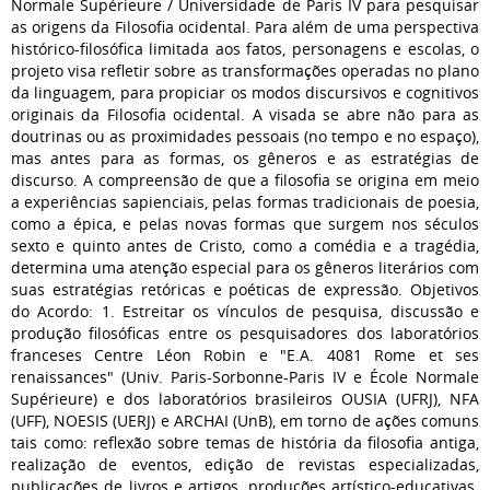
Normale Supérieure / Universidade de Paris IV para pesquisar
as origens da Filosofia ocidental. Para além de uma perspectiva
histórico-filosófica limitada aos fatos, personagens e escolas, o
projeto visa refletir sobre as transformações operadas no plano
da linguagem, para propiciar os modos discursivos e cognitivos
originais da Filosofia ocidental. A visada se abre não para as
doutrinas ou as proximidades pessoais (no tempo e no espaço),
mas antes para as formas, os gêneros e as estratégias de
discurso. A compreensão de que a filosofia se origina em meio
a experiências sapienciais, pelas formas tradicionais de poesia,
como a épica, e pelas novas formas que surgem nos séculos
sexto e quinto antes de Cristo, como a comédia e a tragédia,
determina uma atenção especial para os gêneros literários com
suas estratégias retóricas e poéticas de expressão. Objetivos
do Acordo: 1. Estreitar os vínculos de pesquisa, discussão e
produção filosóficas entre os pesquisadores dos laboratórios
franceses Centre Léon Robin e "E.A. 4081 Rome et ses
renaissances" (Univ. Paris-Sorbonne-Paris IV e École Normale
Supérieure) e dos laboratórios brasileiros OUSIA (UFRJ), NFA
(UFF), NOESIS (UERJ) e ARCHAI (UnB), em torno de ações comuns
tais como: reflexão sobre temas de história da filosofia antiga,
realização de eventos, edição de revistas especializadas,
publicações de livros e artigos, produções artístico-educativas.