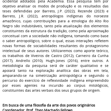
ocidental adotados pela Academia. Essa pesquisa tem por
objetivo analisar os modos de produção e os resultados das
teses defendidas por Barreto, J.P. (2022); Rezende (2023) e
Barreto, J.R. (2022), antropólogos indígenas do noroeste
amazônico, cujas contribuições para a etnologia do Alto Rio
Negro são indubitáveis, tanto pela atualização dos elementos
constituintes da estrutura da tradição, como pela aproximação
conceitual com a sociedade não indígena, tomando como base
o saber antropológico, sobre o qual, essas interações refletem
novas formas de sociabilidades resultantes do protagonismo
intelectual de seus autores. Utilizaremos como aporte teórico,
os trabalhos de Viveiros de Castro (2012); Carneiro da Cunha
(2017); Andrello (2010); Hugh-Jones (2016), entre outros. A
metodologia da pesquisa será de caráter qualitativo e se
apoiará tanto na exploração analítica das obras em tela,
amparando-se na simetrização antropológica e seguindo o
percurso do exercício de reflexividade indígena empreendido
por esses agentes na incursão ao corpus mitológicos,
constituintes das artes verbais dos seus grupos de origem.
Em busca de uma filosofia da arte dos povos originários
Coordenador: Prof. Theo Machado Fellows