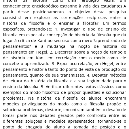
história da filosofia como uma erudição vazia, um
conhecimento enciclopédico estranho à vida dos estudantes.A
partir desse posicionamento, o objetivo desta pesquisa
consistirá em explorar as correlações recíprocas entre a
história da filosofia e o ensinar a filosofar. Em termos
específicos, pretende-se: 1. Investigar o tipo de ensino de
filosofia em especial a concepção de história da filosofia que dá
lugar à crítica de Kant ao seu uso como mero ?aprendizado de
pensamentos? e à mudança na noção de história do
pensamento em Hegel. 2. Discorrer sobre a noção de tempo e
de história em Kant em correlação com o modo como ele
concebe o aprendizado. 3. Expor acorrelação, em Hegel, entre
pensamento e história tanto do ponto de vista da produção do
pensamento, quanto de sua transmissão. 4. Debater métodos
de leitura da história da filosofia e a sua legitimidade para o
ensino da filosofia. 5. Verificar diferentes textos clássicos como
exemplos do modo filosófico de propor questões e solucionar
problemas. Na história da filosofia os alunos encontram
modelos privilegiados do modo como a filosofia propõe e
soluciona problemas, destarte, encontram também o desafio de
tomar parte nos debates gerados pelo confronto entre as
diferentes soluções e modelos apresentados, tornando-se o
ponto de chegada do aluno a tomada de posição e o