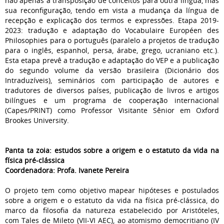
não apenas a transposição de conceitos para outra língua, mas
sua reconfiguração, tendo em vista a mudança da língua de
recepção e explicação dos termos e expressões. Etapa 2019-
2023: tradução e adaptação do Vocabulaire Européen des
Philosophies para o português (paralelo a projetos de tradução
para o inglês, espanhol, persa, árabe, grego, ucraniano etc.).
Esta etapa prevê a tradução e adaptação do VEP e a publicação
do segundo volume da versão brasileira (Dicionário dos
Intraduzíveis), seminários com participação de autores e
tradutores de diversos países, publicação de livros e artigos
bilíngues e um programa de cooperação internacional
(Capes/PRINT) como Professor Visitante Sênior em Oxford
Brookes University.
Panta ta zoia: estudos sobre a origem e o estatuto da vida na
física pré-clássica
Coordenadora: Profa. Ivanete Pereira
O projeto tem como objetivo mapear hipóteses e postulados
sobre a origem e o estatuto da vida na física pré-clássica, do
marco da filosofia da natureza estabelecido por Aristóteles,
com Tales de Mileto (VII-VI AEC), ao atomismo democritiano (IV